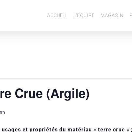
ACCUEIL
L’ÉQUIPE
MAGASIN
re Crue (Argile)
min
, usages et propriétés du matériau « terre crue » 