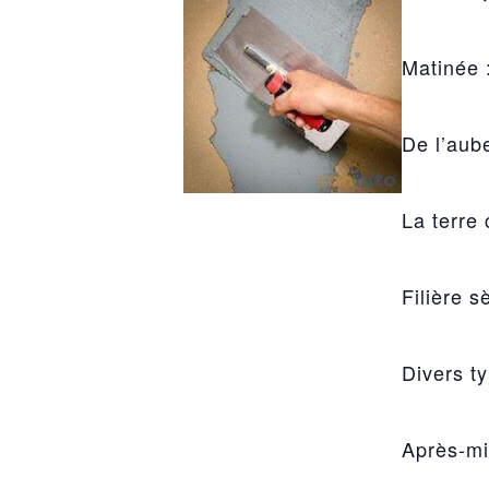
Matinée 
De l’aube
La terre 
Filière s
Divers ty
Après-mi