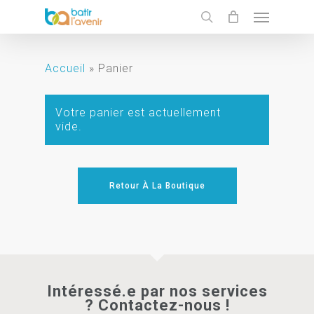
Skip
Menu
to
search
main
content
Accueil
»
Panier
Votre panier est actuellement
vide.
Retour À La Boutique
Intéressé.e par nos services
? Contactez-nous !