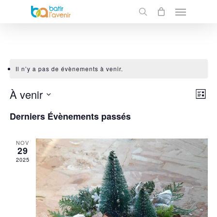
Skip
Menu
to
search
main
content
Il n’y a pas de évènements à venir.
À venir
Nav
Navi
Liste
de
Sélectionnez
par
Derniers Évènements passés
une
vue
cons
date.
Évè
NOV
29
2025