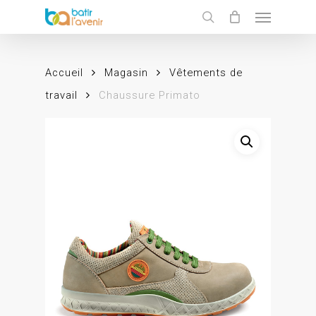
Skip
Menu
to
search
main
content
Accueil
Magasin
Vêtements de
travail
Chaussure Primato