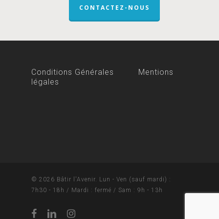
CONTACTEZ-NOUS
Conditions Générales
Mentions
légales
© 2026 Bâtir l'Avenir. Lun - Ven (sauf mardi) :
7h30 - 18h / Mardi : fermé / Sam : 9h - 13h
facebook
linkedin
instagram