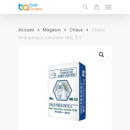
Skip
Menu
to
search
main
content
Accueil
Magasin
Chaux
Chaux
hydraulique naturelle NHL 3,5