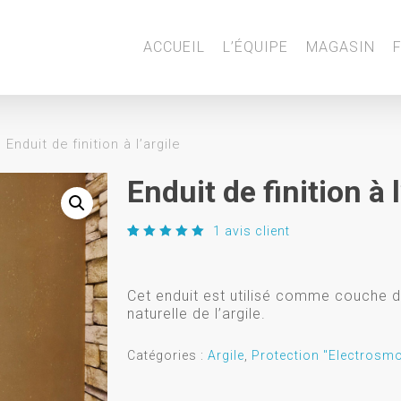
ACCUEIL
L’ÉQUIPE
MAGASIN
Enduit de finition à l’argile
Enduit de finition à l
1
avis client
Noté
1
5.00
sur
5 basé
sur
Cet enduit est utilisé comme couche de 
notation
client
naturelle de l’argile.
Catégories :
Argile
,
Protection "Electrosm