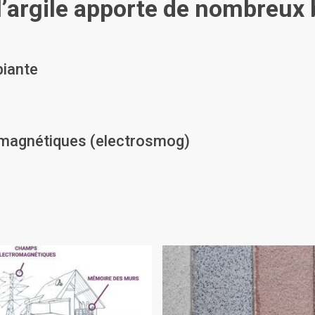
 l’argile apporte de nombreux b
biante
-magnétiques (electrosmog)