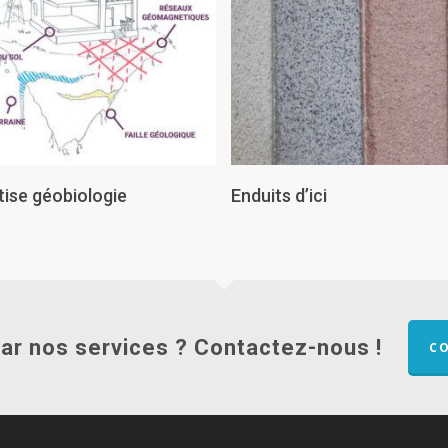
Lire La Suite
Lire La Suite
tise géobiologie
Enduits d’ici
par nos services ? Contactez-nous !
C