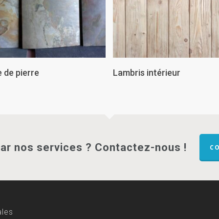
Lire La Suite
Lire La Suite
e de pierre
Lambris intérieur
par nos services ? Contactez-nous !
C
ales