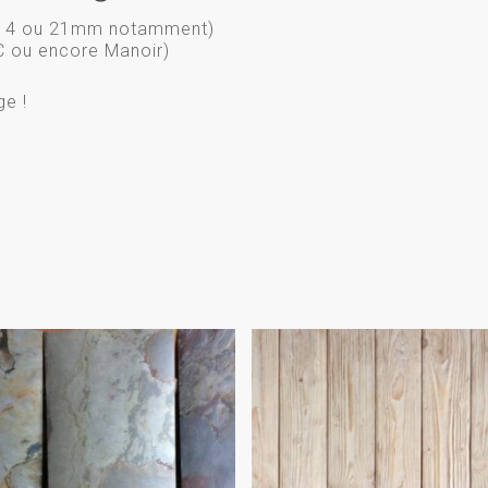
 (14 ou 21mm notamment)
C ou encore Manoir)
ge !