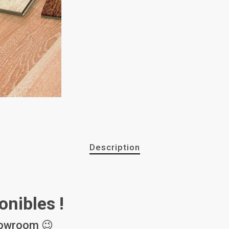
Description
nibles !
showroom 😉