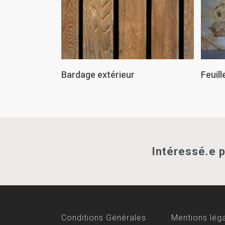
Lire La Suite
Bardage extérieur
Feuill
Intéressé.e 
Conditions Générales
Mentions lég