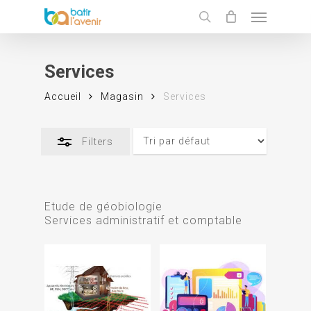
Skip
Menu
to
Close
search
main
Filters
content
Services
Accueil
Magasin
Services
Filters
Etude de géobiologie
Services administratif et comptable