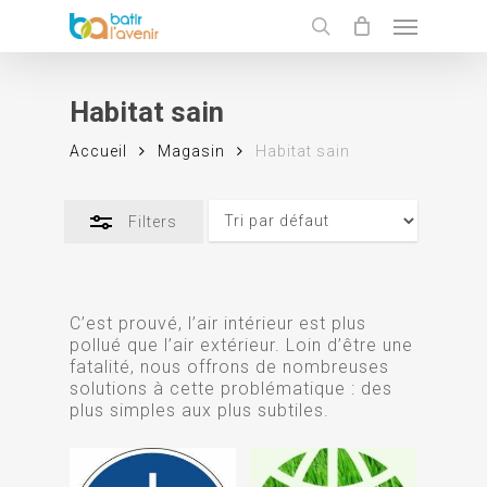
Skip
Menu
to
Close
search
main
Filters
content
Habitat sain
Accueil
Magasin
Habitat sain
Filters
C’est prouvé, l’air intérieur est plus
pollué que l’air extérieur. Loin d’être une
fatalité, nous offrons de nombreuses
solutions à cette problématique : des
plus simples aux plus subtiles.