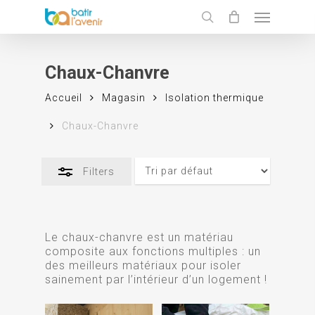
Skip
Menu
to
Close
search
main
Filters
content
Chaux-Chanvre
Accueil
Magasin
Isolation thermique
Chaux-Chanvre
Filters
Le chaux-chanvre est un matériau
composite aux fonctions multiples : un
des meilleurs matériaux pour isoler
sainement par l’intérieur d’un logement !